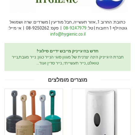
כתובת: החרוב 1, אזור תעשייה, חבל מודיעין | משרדים: שרה ושמואל
גוטהילף 1 רחובות | טל:
08-9247979
| פקס: 08-9250262 | אי מייל:
info@hygienic.co.il
חדש בהיגייניק מייבש ידיים סילוני!
חברת היגייניק הינה יצרנית של מגוון סוגי הנייר כגון: נייר מגבת,נייר
טואלט, נייר תעשייתי, נייר סדין ועוד...
מוצרים מומלצים