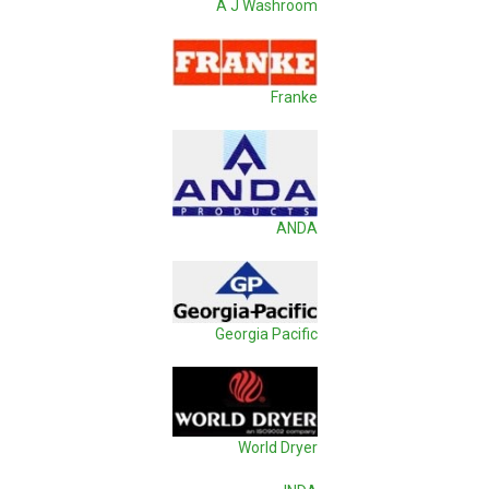
A J Washroom
Franke
ANDA
Georgia Pacific
World Dryer